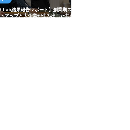
X Lab結果報告レポート】創業期ス
トアップと大企業が生み出した共創
果とは？