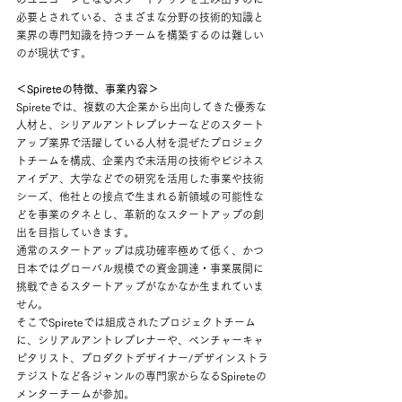
必要とされている、さまざまな分野の技術的知識と
業界の専門知識を持つチームを構築するのは難しい
のが現状です。
＜Spireteの特徴、事業内容＞
Spireteでは、複数の大企業から出向してきた優秀な
人材と、シリアルアントレプレナーなどのスタート
アップ業界で活躍している人材を混ぜたプロジェク
トチームを構成、企業内で未活用の技術やビジネス
アイデア、大学などでの研究を活用した事業や技術
シーズ、他社との接点で生まれる新領域の可能性な
どを事業のタネとし、革新的なスタートアップの創
出を目指していきます。
通常のスタートアップは成功確率極めて低く、かつ
日本ではグローバル規模での資金調達・事業展開に
挑戦できるスタートアップがなかなか生まれていま
せん。
そこでSpireteでは組成されたプロジェクトチーム
に、シリアルアントレプレナーや、ベンチャーキャ
ピタリスト、プロダクトデザイナー/デザインストラ
テジストなど各ジャンルの専門家からなるSpireteの
メンターチームが参加。