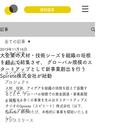
資料請求
記事
全ての記事
2019年11月16日
全ての記事
大企業の人材・技術シーズを組織の垣根
を超えて結集させ、 グローバル規模のス
お知らせ
タートアップとして新事業創出を行う
コンテンツ
Spirete株式会社が始動
プロジェクト
人材、技術、アイデアを組織の垣根を超えて協働す
インタビュー
ることで、グローバル規模での資金調達・事業展開
に挑戦する多くの事業を生み出すスタートアップス
イベント
タジオのSpirete（スピリート）株式会社（以下、
メディア掲載
Spirete）はこのたび、本格的に事業を開始いたしま
した。
プレスリリース