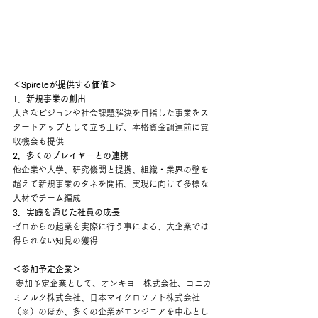
＜Spireteが提供する価値＞
1．新規事業の創出
大きなビジョンや社会課題解決を目指した事業をス
タートアップとして立ち上げ、本格資金調達前に買
収機会も提供
2．多くのプレイヤーとの連携
他企業や大学、研究機関と提携、組織・業界の壁を
超えて新規事業のタネを開拓、実現に向けて多様な
人材でチーム編成
3．実践を通じた社員の成長
ゼロからの起業を実際に行う事による、大企業では
得られない知見の獲得
＜参加予定企業＞
 参加予定企業として、オンキヨー株式会社、コニカ
ミノルタ株式会社、日本マイクロソフト株式会社
（※）のほか、多くの企業がエンジニアを中心とし