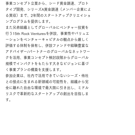
事業コンセプト立案から、シード資金調達、プロト
タイプ開発、シリーズA資金調達（メンバー企業によ
る買収）まで、2年間のスタートアップクリエイショ
ンプログラムを提供します。
また兄弟組織としてグローバルにベンチャー投資を
行う15th Rock Venturesを併設、事業性やバリュエ
ーションをベンチャーキャピタルの観点から厳しく
評価する体制を保有し、併設ファンドや経験豊富な
アドバイザー/パートナーのグローバルなネットワー
クを活用、事業コンセプト検討段階からグローバル
規模でインパクトをもたらす大きなビジョンに基づ
く事業プランの構築を支援します。
参加企業は、社内で活用できていないシーズ・他社
との接点に生まれる新領域の可能性を、組織から完
全に離れた自由な環境で最大限に引き出し、ミドル
リスクで革新的なスタートアップの創出を目指しま
す。