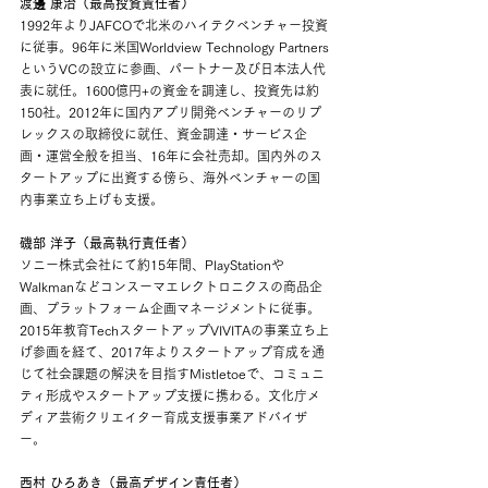
渡邊 康治（最高投資責任者）
1992年よりJAFCOで北米のハイテクベンチャー投資
に従事。96年に米国Worldview Technology Partners
というVCの設立に参画、パートナー及び日本法人代
表に就任。1600億円+の資金を調達し、投資先は約
150社。2012年に国内アプリ開発ベンチャーのリプ
レックスの取締役に就任、資金調達・サービス企
画・運営全般を担当、16年に会社売却。国内外のス
タートアップに出資する傍ら、海外ベンチャーの国
内事業立ち上げも支援。
磯部 洋子（最高執行責任者）
ソニー株式会社にて約15年間、PlayStationや
Walkmanなどコンスーマエレクトロニクスの商品企
画、プラットフォーム企画マネージメントに従事。
2015年教育TechスタートアップVIVITAの事業立ち上
げ参画を経て、2017年よりスタートアップ育成を通
じて社会課題の解決を目指すMistletoeで、コミュニ
ティ形成やスタートアップ支援に携わる。文化庁メ
ディア芸術クリエイター育成支援事業アドバイザ
ー。
西村 ひろあき（最高デザイン責任者）