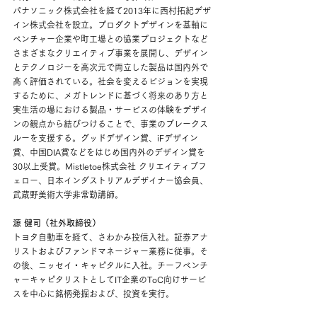
パナソニック株式会社を経て2013年に西村拓紀デザ
イン株式会社を設立。プロダクトデザインを基軸に
ベンチャー企業や町工場との協業プロジェクトなど
さまざまなクリエイティブ事業を展開し、デザイン
とテクノロジーを高次元で両立した製品は国内外で
高く評価されている。社会を変えるビジョンを実現
するために、メガトレンドに基づく将来のあり方と
実生活の場における製品・サービスの体験をデザイ
ンの観点から結びつけることで、事業のブレークス
ルーを支援する。グッドデザイン賞、iFデザイン
賞、中国DIA賞などをはじめ国内外のデザイン賞を
30以上受賞。Mistletoe株式会社 クリエイティブフ
ェロー、日本インダストリアルデザイナー協会員、
武蔵野美術大学非常勤講師。
源
健司（社外取締役）
トヨタ自動車を経て、さわかみ投信入社。証券アナ
リストおよびファンドマネージャー業務に従事。そ
の後、ニッセイ・キャピタルに入社。チーフベンチ
ャーキャピタリストとしてIT企業のToC向けサービ
スを中心に銘柄発掘および、投資を実行。