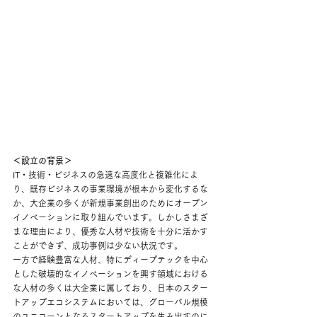
＜設立の背景＞
IT・技術・ビジネスの急速な高度化と複雑化によ
り、既存ビジネスの事業環境が根本から変化するな
か、大企業の多くが新規事業創出のためにオープン
イノベーションに取り組んでいます。しかしさまざ
まな理由により、優秀な人材や技術を十分に活かす
ことができず、成功事例は少ない状況です。
一方で経験豊富な人材、特にディープテックを中心
とした破壊的なイノベーションを興す領域における
な人材の多くは大企業に属しており、日本のスター
トアップエコシステムにおいては、グローバル規模
のユニコーンとなるスタートアップを生み出すのに