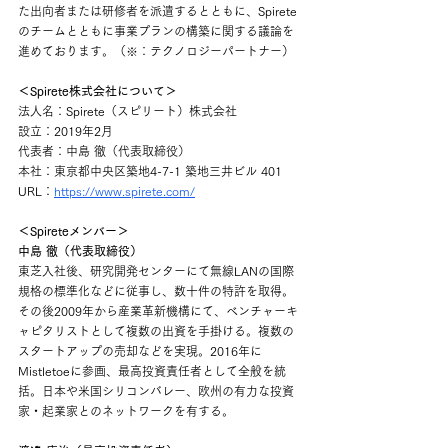
た出向者または研修者を派遣するとともに、Spirete
のチームとともに事業プランの構築に関する議論を
進めております。（※：テクノロジーパートナー） 
＜Spirete株式会社について＞
法人名：Spirete（スピリート）株式会社
設立：2019年2月
代表者：中島 徹（代表取締役）
本社：東京都中央区築地4-7-1 築地三井ビル 401
URL：
https://www.spirete.com/
＜Spireteメンバー＞
中島 徹（代表取締役）
東芝入社後、研究開発センターにて無線LANの国際
規格の標準化などに従事し、数十件の特許を取得。
その後2009年から産業革新機構にて、ベンチャーキ
ャピタリストとして複数の出資を手掛ける。複数の
スタートアップの売却などを実現。2016年に
Mistletoeに参画、最高投資責任者として全般を統
括。日本や米国シリコンバレー、欧州の有力な投資
家・起業家とのネットワークを有する。