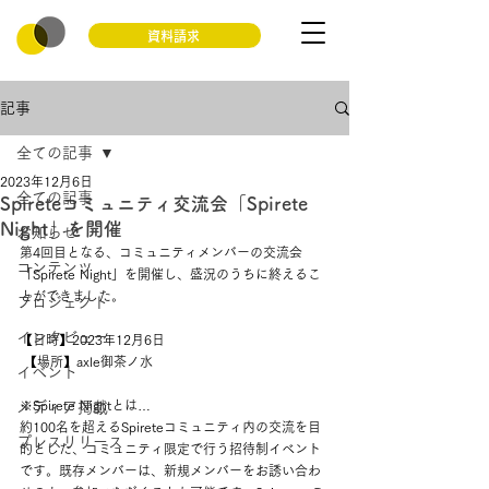
資料請求
記事
全ての記事
2023年12月6日
全ての記事
Spireteコミュニティ交流会「Spirete
Night」を開催
お知らせ
第4回目となる、コミュニティメンバーの交流会
コンテンツ
「Spirete Night」を開催し、盛況のうちに終えるこ
とができました。 
プロジェクト
インタビュー
【日時】2023年12月6日
 【場所】axle御茶ノ水
イベント
※Spirete Nightとは…
メディア掲載
約100名を超えるSpireteコミュニティ内の交流を目
プレスリリース
的とした、コミュニティ限定で行う招待制イベント
です。既存メンバーは、新規メンバーをお誘い合わ