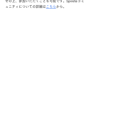
せの上、参加いただくことも可能です。Spireteコミ
ュニティについての詳細は
こちら
から。