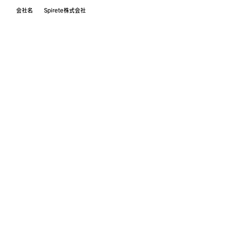
会社名 Spirete株式会社
代表者 渡邊 康治
設立年 2019年
Address
〒101-0052
東京都千代田区
神田小川町
3-28-5 axle御茶ノ水101
Contact
contact@spirete.com
Group Company
15th Rock