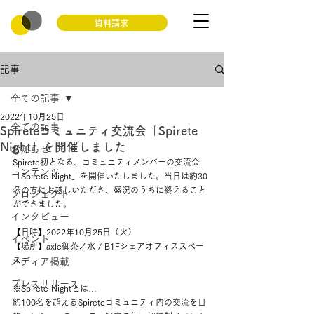
資料請求
記事
全ての記事
2022年10月25日
全ての記事
Spireteコミュニティ交流会「Spirete
Night」を開催しました
お知らせ
Spirete初となる、コミュニティメンバーの交流会
コンテンツ
「Spirete Night」を開催いたしました。当日は約30
名の方にお越しいただき、盛況のうちに終えること
プロジェクト
ができました。
インタビュー
【日時】2022年10月25日（火）
イベント
【場所】axle御茶ノ水 / B1Fシェアオフィススペー
ス
メディア掲載
プレスリリース
※Spirete Nightとは… 
約100名を超えるSpireteコミュニティ内の交流を目