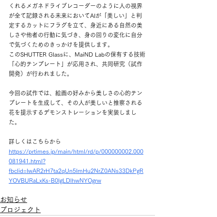
くれるメガネドライブレコーダーのように人の視界
が全て記録される未来においてAIが「美しい」と判
定するカットにフラグを立て、身近にある自然の美
しさや他者の行動に気づき、身の回りの変化に自分
で気づくためのきっかけを提供します。
このSHUTTER Glassに、MaiND Labの保有する技術
「心的テンプレート」が応用され、共同研究（試作
開発）が行われました。
今回の試作では、絵画の好みから美しさの心的テン
プレートを生成して、その人が美しいと推察される
花を提示するデモンストレーションを実装しまし
た。
詳しくはこちらから
https://prtimes.jp/main/html/rd/p/000000002.000
081941.html?
fbclid=IwAR2rH7ta2qUn5ImHu2NrZ0ANs33DkPgR
YOVBURaLxKs-B0IgLDlhwNYOgrw
お知らせ
プロジェクト