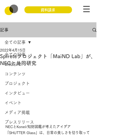
資料請求
記事
全ての記事
2022年4月15日
全ての記事
Spireteプロジェクト「MaiND Lab」が、
NECと共同研究
お知らせ
コンテンツ
プロジェクト
インタビュー
イベント
メディア掲載
プレスリリース
NECとKonel/知財図鑑が考えたアイデア
「SHUTTER Glass」は、日常の美しさを切り取って