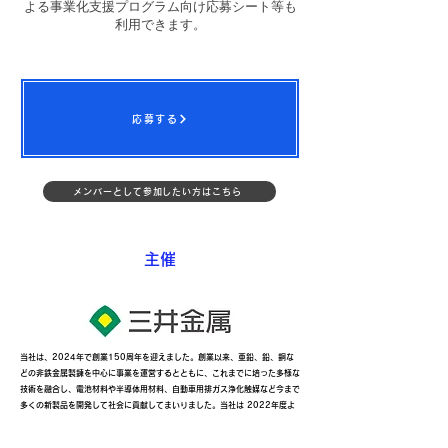
よる事業化支援プログラム向け応募シート等も
利用できます。
応募する
メンバーとして参加したい方はこちら
​主催
当社は、2024年で創業150周年を迎えました。創業以来、亜鉛、鉛、銅な
どの非鉄金属製錬を中心に事業を運営するとともに、これまでに培った多様な
技術を融合し、電池材料や半導体用材料、自動車用排ガス浄化触媒など今まで
多くの新製品を開発して社会に貢献してまいりました。当社は 2022年度よ
りパーパス「探索精神と多様な技術の融合で、地球を笑顔にする。」を定め、
ステークホルダーと共にワクワク価値に満ちた事業の創造を目指しています。