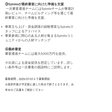
③Spireteが最終審査に向けた準備を支援
一次審査通過チームにはSpireteチームが事業計
画レビュー、チームビルディング等を通じて最
終審査に向けた準備を支援。
事業立ち上げ・資金調達の経験豊富なSpireteス
タッフによるアドバイス
事業参画に関心のある人材が集まるSpireteコミ
ュニティからの人材マッチング
④最終審査
審査通過チームには最大5000万円を提供。
※出資による資金提供を想定しています。詳し
い条件等は一次審査の面談時にご説明します。
募集期間…2025/07/07より募集開始
※採択件数が予定数に達した時点で終了となります、お
早めのご応募をご検討ください