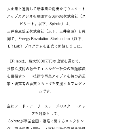
大企業と連携して新事業の創出を行うスタート
アップスタジオを展開するSpirete株式会社（ス
ピリート。以下、Spirete）は、
三井金属鉱業株式会社（以下、三井金属）と共
同で、Energy Revolution Startup Lab（以下、
ER Lab）プログラムを正式に開始しました。
ER labは、最大5000万円の出資を通じて、
多様な技術の融合でエネルギー社会の課題解決
を目指すシード技術や事業アイデアを持つ起業
家・研究者の事業立ち上げを支援するプログラ
ムです。
主にシード・アーリーステージのスタートアッ
プを対象として、
Spireteが事業企画・戦略に関するメンタリン
グ、市場調査・開拓、人材紹介等の支援を提供