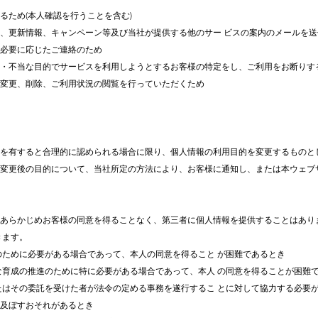
るため(本人確認を行うことを含む)
能、更新情報、キャンペーン等及び当社が提供する他のサー ビスの案内のメールを
ど必要に応じたご連絡のため
正・不当な目的でサービスを利用しようとするお客様の特定をし、ご利用をお断りす
や変更、削除、ご利用状況の閲覧を行っていただくため
性を有すると合理的に認められる場合に限り、個人情報の利用目的を変更するものと
、変更後の目的について、当社所定の方法により、お客様に通知し、または本ウェブ
、あらかじめお客様の同意を得ることなく、第三者に個人情報を提供することはあり
きます。
護のために必要がある場合であって、本人の同意を得ること が困難であるとき
全な育成の推進のために特に必要がある場合であって、本人 の同意を得ることが困難
またはその委託を受けた者が法令の定める事務を遂行するこ とに対して協力する必要
及ぼすおそれがあるとき