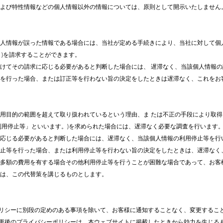
よび特性情報などの個人情報以外の情報については、原則として開示いたしません
個人情報が誤った情報である場合には、当社が定める手続きにより、当社に対して個
)を請求することができます。
受けてその請求に応じる必要があると判断した場合には、 遅滞なく、当該個人情報
等を行った場合、または訂正等を行わない旨の決定をしたときは遅滞なく、これをお
利用目的の範囲を超えて取り扱われているという理由、ま たは不正の手段により取
用停止等」といいます。)を求められた場合には、遅滞なく必要な調査を行います
に応じる必要があると判断した場合には、遅滞なく、当該個人情報の利用停止等を行
停止等を行った場合、または利用停止等を行わない旨の決定をしたときは、遅滞なく
止等に多額の費用を有する場合その他利用停止等を行うことが困難な場合であって、お
、この代替策を講じるものとします。
リシーに別段の定めのある事項を除いて、お客様に通知することなく、変更するこ
更後のプライバシーポリシーは、本ウェブサイトに掲載したときから効力を生じる