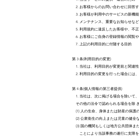
2. お客様からのお問い合わせに回答す
3. お客様が利用中のサービスの新機
4. メンテナンス、重要なお知らせな
5. 利用規約に違反したお客様や、不
6. お客様にご自身の登録情報の閲覧
7. 上記の利用目的に付随する目的
第 3 条(利用目的の変更)
1. 当社は、利用目的が変更前と関連
2. 利用目的の変更を行った場合には
第 4 条(個人情報の第三者提供)
1. 当社は、次に掲げる場合を除いて
その他の法令で認められる場合を除 
(1) 人の生命、身体または財産の保
(2) 公衆衛生の向上または児童の健
(3) 国の機関もしくは地方公共団体
ことにより当該事務の遂行に支障を