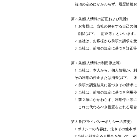
前項の定めにかかわらず、履歴情報お
第 6 条(個人情報の訂正および削除)
1. お客様は、当社の保有する自己の
削除(以下、「訂正等」といいます。
2. 当社は、お客様から前項の請求を
3. 当社は、前項の規定に基づき訂正
第 7 条(個人情報の利用停止等)
1. 当社は、本人から、個人情報が、
その利用の停止または消去(以下、「利
2. 前項の調査結果に基づきその請求
3. 当社は、前項の規定に基づき利用
4. 前 2 項にかかわらず、利用停
これに代わるべき措置をとれる場合は
第 8 条(プライバシーポリシーの変更)
1.ポリシーの内容は、法令その他本ポ
2.当社が別途定める場合を除いて、変