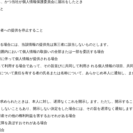
表し、かつ当社が個人情報保護委員会に届出をしたとき
こと
三者への提供を停止すること
げる場合には、当該情報の提供先は第三者に該当しないものとします。
な範囲内において個人情報の取扱いの全部または一部を委託する場合
承継に伴って個人情報が提供される場合
同して利用する場合であって、その旨並びに共同して利用さ れる個人情報の項目、共
ついて責任を有する者の氏名または名称について、あらかじめ本人に通知し、ま
を求められたときは、本人に対し、遅滞なくこれを開示し ます。ただし、開示する
しないこともあり、開示しない決定をした場合には、その旨を遅滞なく通知します
、財産その他の権利利益を害するおそれがある場合
支障を及ぼすおそれがある場合
場合