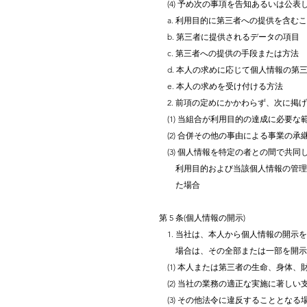
(4) 予め次の事項を告知あるいは公
a. 利用目的に第三者への提供を含む
b. 第三者に提供されるデータの項目
c. 第三者への提供の手段または方法
d. 本人の求めに応じて個人情報の第
e. 本人の求めを受け付ける方法
2. 前項の定めにかかわらず、次に掲
(1) 当組合が利用目的の達成に必要
(2) 合併その他の事由による事業の
(3) 個人情報を特定の者との間で共
利用目的および当該個人情報の管理に
た場合
第 5 条(個人情報の開示)
1. 当社は、本人から個人情報の開示
場合は、その全部または一部を開示 
(1) 本人または第三者の生命、身体
(2) 当社の業務の適正な実施に著しい
(3) その他法令に違反することとなる