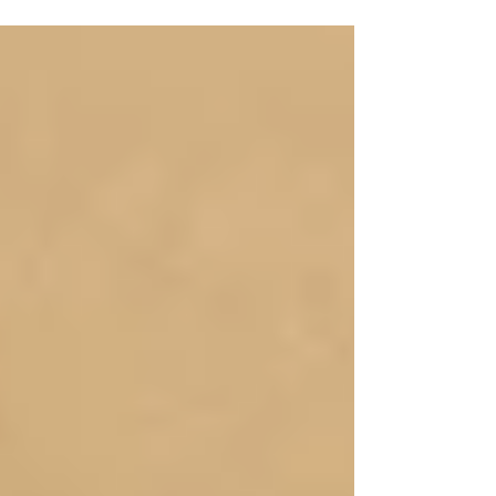
「Wheeebo（ウィーボ）」 が、未来を感じ
る動画メディア「bouncy」と、日経MJ・日
本経済新聞に掲載されました。 記事は以下
のURLよりご覧いただけます。
■bouncy「子供も操縦！海を散歩できる電動
モビリティ「Wh...