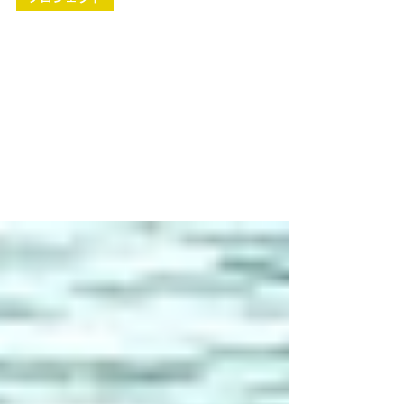
2025年8月18日
プロジェクト
レイクサイドテラス琵琶湖で
「Wheeebo（ウィーボ）」のレンタル提供
を開始しました。
2025年8月9日（土）より滋賀県高島市のア
ウトドアリゾート「レイクサイドテラス琵琶
湖」にて 電動SUP「Wheeebo（ウィー
ボ）」の レンタル提供を開始いたしまし
た。 詳細は以下のプレスリリースよりご覧
ください。 https://prtimes.jp/main/html...