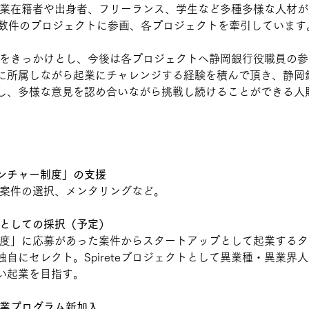
は大企業在籍者や出身者、フリーランス、学生など多種多様な人材
0数件のプロジェクトに参画、各プロジェクトを牽引しています
の連携をきっかけとし、今後は各プロジェクトへ静岡銀行役職員の
に所属しながら起業にチャレンジする経験を積んで頂き、静岡
し、多様な意見を認め合いながら挑戦し続けることができる人
。
ンチャー制度」の支援
て案件の選択、メンタリングなど。
クトとしての採択（予定）
制度」に応募があった案件からスタートアップとして起業するタ
自にセレクト。Spireteプロジェクトとして異業種・異業界
い起業を目指す。
e起業プログラム新加入