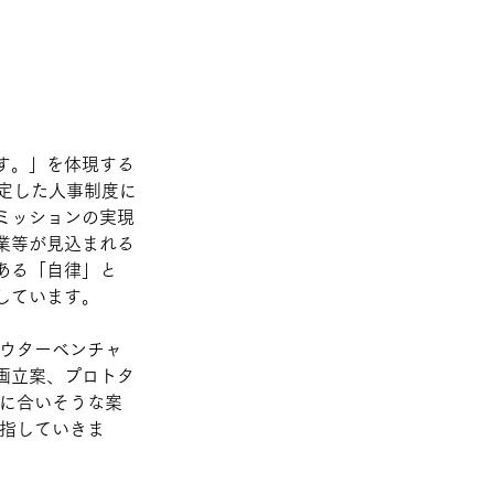
す。」を体現する
定した人事制度に
ミッションの実現
業等が見込まれる
ある「自律」と
しています。
アウターベンチャ
画立案、プロトタ
ムに合いそうな案
目指していきま