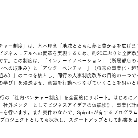
チャー制度」は、基本理念「地域とともに夢と豊かさを広げま
ビジネスモデルへの変革を実現するため、約20年ぶりに全面改
です。この制度は、「インナーイノベーション」（所属部店の
ンへの取組み）と「アウターベンチャー」（将来の事業化・起
組み）」の二つを核とし、同行の人事制度改革の目的の一つで
の学び」を浸透させ、意識を行動へつなげていくことを狙いと
静岡銀行の「社内ベンチャー制度」を全面的にサポート。はじめに
、社外メンターとしてビジネスアイデアの仮説検証、事業化計
を行います。また案件のなかで、Spireteが有するプログラ
teのプロジェクトとしても採択し、スタートアップとして起業を