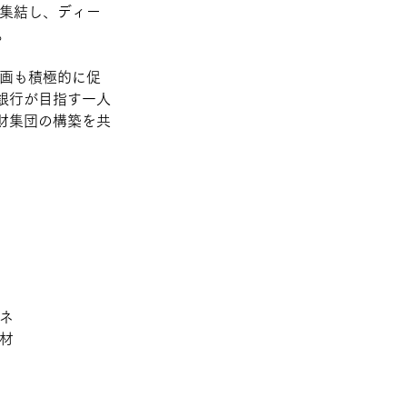
が集結し、ディー
。
参画も積極的に促
銀行が目指す一人
財集団の構築を共
ネ
人材