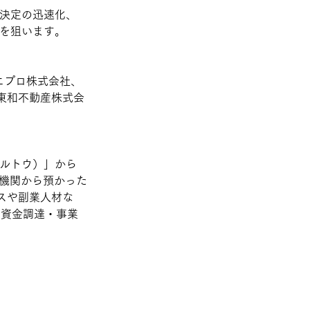
思決定の迅速化、
速を狙います。
ニプロ株式会社、
東和不動産株式会
スルトウ）」から
究機関から預かった
スや副業人材な
の資金調達・事業