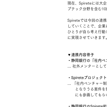
現在、Spireteに
プテック分野を含む1
Spireteでは今回
していくことで、企業
ひとりが自ら考え行動
に実現させていきます
▼連携内容骨子
・静岡銀行の「社内ベ
… 社外メンターとし
・Spireteプロジェ
… 「社内ベンチャー
　　となりうる案件を独
　　にも参画してもら
・静岡銀行のSpiret