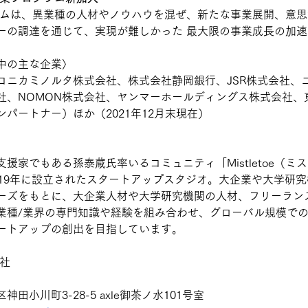
ログラムは、異業種の人材やノウハウを混ぜ、新たな事業展開、意
ーの調達を通じて、実現が難しかった 最大限の事業成長の加
中の主な企業〉
、コニカミノルタ株式会社、株式会社静岡銀行、JSR株式会社、
社、NOMON株式会社、ヤンマーホールディングス株式会社、
パートナー）ほか（2021年12月末現在）
援家でもある孫泰蔵氏率いるコミュニティ「Mistletoe（ミ
019年に設立されたスタートアップスタジオ。大企業や大学研
ーズをもとに、大企業人材や大学研究機関の人材、フリーラン
業種/業界の専門知識や経験を組み合わせ、グローバル規模で
ートアップの創出を目指しています。
会社
田小川町3-28-5 axle御茶ノ水101号室