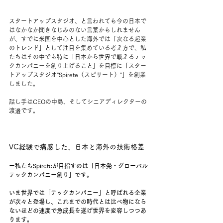
スタートアップスタジオ、と言われても今の日本で
はなかなか聞きなじみのない言葉かもしれません
が、すでに米国を中心とした海外では「次なる起業
のトレンド」として注目を集めている考え方で、私
たちはその中でも特に「日本から世界で戦えるテッ
クカンパニーを創り上げること」を目標に「スター
トアップスタジオ”Spirete（スピリート）”」を創業
しました。
話し手はCEOの中島、そしてシニアディレクターの
渡邉です。
VC経験で痛感した、日本と海外の技術格差
ー私たちSpireteが目指すのは「日本発・グローバル
テックカンパニー創り」です。
いま世界では「テックカンパニー」と呼ばれる企業
が次々と登場し、これまでの時代とは比べ物になら
ないほどの速度で急成長を遂げ世界を変容しつつあ
ります。