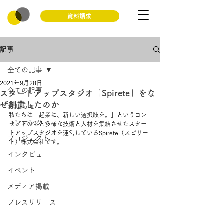
資料請求
記事
全ての記事
2021年9月28日
全ての記事
スタートアップスタジオ「Spirete」をな
ぜ創業したのか
お知らせ
私たちは「起業に、新しい選択肢を。」というコン
コンテンツ
セプトのもと多様な技術と人材を集結させたスター
トアップスタジオを運営しているSpirete（スピリー
プロジェクト
ト）株式会社です。
インタビュー
イベント
メディア掲載
プレスリリース