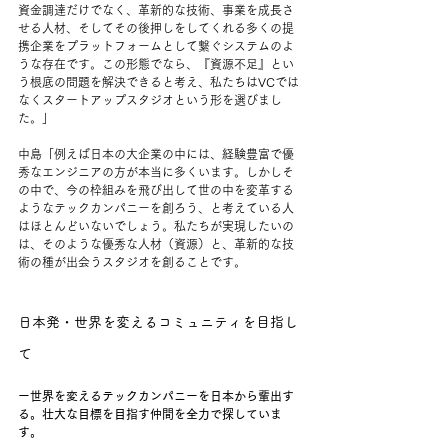
資金調達だけでなく、革新的な技術、事業を成長さ
せる人材、そしてその後押しをしてくれる多くの提
携企業をプラットフォームとして繋ぐシステムのよ
うな存在です。この形態でなら、『資源不足』とい
う根底の問題を解決できると考え、私たちはVCでは
なくスタートアップスタジオという形を選びまし
た。」
中島「例えば日本の大企業の中には、経験豊富で優
秀なエンジニアの方が本当に多くいます。しかしそ
の中で、今の枠組みを飛び出して世の中を変革する
ようなテックカンパニーを創ろう、と考えている人
はほとんどいないでしょう。私たちが実現したいの
は、そのような優秀な人材（資源）と、革新的な技
術の種が出会うスタジオを創ることです。
日本発・世界を変えるコミュニティを目指し
て
ー世界を変えるテックカンパニーを日本から輩出す
る。壮大な目標を目指す仲間を全力で探していま
す。