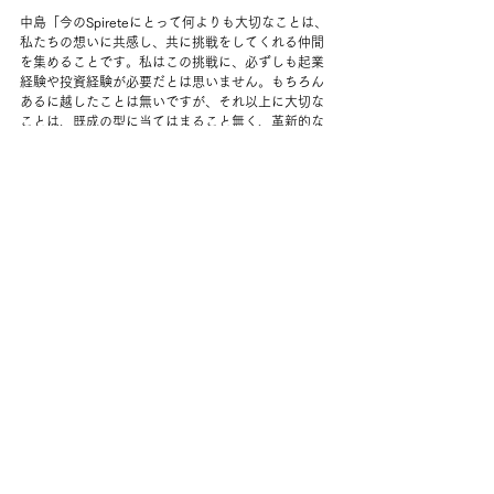
中島「今のSpireteにとって何よりも大切なことは、
私たちの想いに共感し、共に挑戦をしてくれる仲間
を集めることです。私はこの挑戦に、必ずしも起業
経験や投資経験が必要だとは思いません。もちろん
あるに越したことは無いですが、それ以上に大切な
ことは、既成の型に当てはまること無く、革新的な
技術を成長する事業に変換していく気概をもって入
ることだと思っています。」
渡邉「今このタイミングでSpireteにジョインしてい
ただく方には、私たちの会社の創業メンバーとして
の活躍はもちろんのこと、支援していくスタートア
ップのCxOとしての活躍も期待したいと考えていま
す。そういった意味では、事業、会社経営を背負え
る意志を持った方に入って頂けると非常に嬉しいで
す。」
中島「繰り返しになってしまいますが、日本と海外
の技術格差という課題は、解決可能だと私たちは強
く信じています。遠くない未来、日本から世界中に
影響を与えるようなテックカンパニーを輩出する。
この想いに共感してくれる方との出会いを、心から
楽しみにしています。」