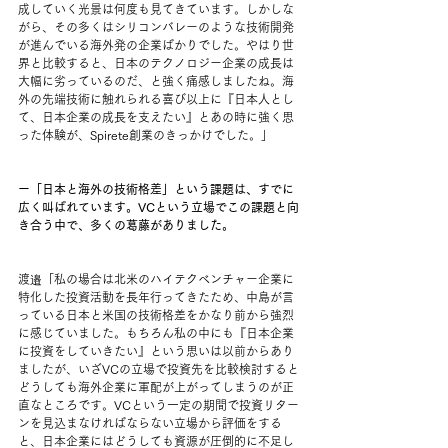
成していく光景は何度も見てきています。しかしな
がら、その多くはシリコンバレーのような技術開発
が進んでいる海外発の企業ばかりでした。やはり世
界と比較すると、日本のテクノロジー企業の成長は
大幅に劣っているのだ、と強く痛感しましたね。海
外の先端技術に触れられる喜び以上に『日本人とし
て、日本企業の成長を支えたい』とあの時に強く思
った体験が、Spirete創業のきっかけでした。」
ー「日本と海外の技術格差」という課題は、すでに
広く叫ばれています。VCという立場でこの課題と向
き合う中で、多くの葛藤がありました。
渡邉「私の場合は北米のハイテクベンチャー企業に
特化した投資活動を長年行ってきたため、中島が言
っている日本と米国の技術格差をかなり前から強烈
に感じていました。もちろん私の中にも『日本企業
に投資をしていきたい』という思いは以前からあり
ましたが、いざVCの立場で投資先を比較検討すると
どうしても海外企業に軍配が上がってしまうのが正
直なところです。VCという一定の期間で投資リター
ンを見込まなければならない立場から評価をする
と、日本企業にはどうしても資源が圧倒的に不足し