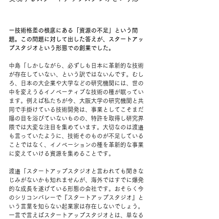
ー技術格差の根底にある「資源の不足」という問
題。この問題に対して出した答えが、スタートアッ
プスタジオという形態での創業でした。
中島「しかしながら、必ずしも日本に革新的な技術
が存在していない、という訳ではないんです。むし
ろ、日本の大企業や大学などの研究機関には、世の
中を変えうるイノベーティブな技術の種が眠ってい
ます。例えば私たちが今、大阪大学の研究機関と共
同で手掛けている技術開発は、事業としてこそまだ
陽の目を浴びていないものの、特許を取得し研究界
隈では大変な注目を集めています。大切なのは渡邉
も言っていたように、技術そのものが不足している
ことではなく、イノベーションの種を革新的な事業
に変えていける資源を集めることです。
渡邉「スタートアップスタジオと言われても聞きな
じみがないかも知れませんが、海外ではすでに爆発
的な成長を遂げている形態の会社です。おそらく今
のシリコンバレーで『スタートアップスタジオ』と
いう言葉を知らない起業家は存在しないでしょう。
一言で言えばスタートアップスタジオとは、単なる