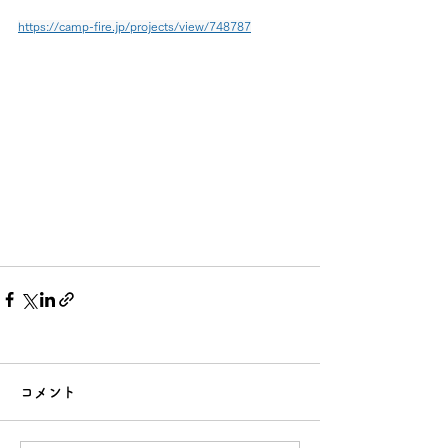
https://camp-fire.jp/projects/view/748787
コメント