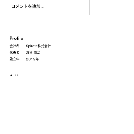
コメントを追加…
Profile
会社名 Spirete株式会社
代表者 渡邊 康治
設立年 2019年
Address
〒101-0052
東京都千代田区
神田小川町
3-28-5 axle御茶ノ水101
Contact
contact@spirete.com