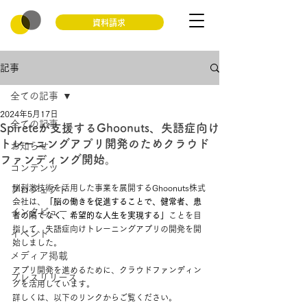
資料請求
記事
全ての記事
2024年5月17日
全ての記事
Spireteが支援するGhoonuts、失語症向け
トレーニングアプリ開発のためクラウド
お知らせ
ファンディング開始。
コンテンツ
脳刺激技術を活用した事業を展開するGhoonuts株式
プロジェクト
会社は、
「脳の働きを促進することで、健常者、患
インタビュー
者の隔てなく、希望的な人生を実現する」
ことを目
指して、
失語症向けトレーニングアプリの開発を開
イベント
始しました。
メディア掲載
アプリ開発を進めるために、クラウドファンディン
プレスリリース
グを活用しています。
詳しくは、以下のリンクからご覧ください。