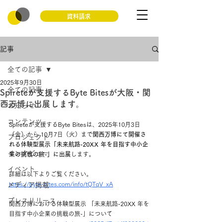
資料請求
記事
全ての記事
2025年9月30日
全ての記事
Spireteが支援するByte Bitesが大阪・関
西万博に出展します。
お知らせ
コンテンツ
Spireteが支援するByte Bitesは、2025年10月3日
（金）から 10月7日（火）まで
関西万博にて開催さ
プロジェクト
れる体験型展示「未来航路-20XX 年を目指す中小企
インタビュー
業の挑戦の旅-」に出展
します。
イベント
詳細は以下よりご覧ください。
https://byte-bites.com/info/tQTqV_xA
メディア掲載
プレスリリース
関西万博における体験型展示 「未来航路-20XX 年を
目指す中小企業の挑戦の旅-」について