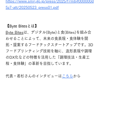
https://www.smrj.go.jp/press/2025/f7mbjf000000d
5z7-att/20250523_press01.pdf
【Byte Bitesとは】
Byte Bites
は、デジタル(Byte)と食(Bites)を組み合
わせることによって、未来の食表現・食体験を開
拓・提案するフードテックスタートアップです。3D
フードプリンティング技術を軸に、造形表現や調理
のDX化などの特徴を活用した「調理技法・生産工
程・食体験」の革新を目指しています。
代表・若杉さんのインタビューは
こちら
から