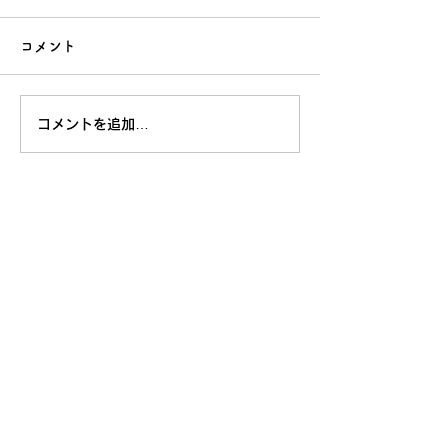
コメント
コメントを追加…
Profile
会社名 Spirete株式会社
代表者 渡邊 康治
設立年 2019年
Address
〒101-0052
東京都千代田区
神田小川町
3-28-5 axle御茶ノ水101