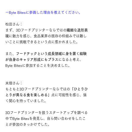
ーByte Bitesに参画した理由を教えてください。
松田さん：
まず、3Dフードプリンターならではの
繊細な造形表
現
に魅力を感じ、食品業界の既存の枠組みでは難し
いことに挑戦できるという点に惹かれました。
また、
フードテックという成長領域に身を置く経験
が自身のキャリア形成にもプラス
になると考え、
Byte Bitesに参加することを決めました。
米畑さん：
もともと3Dフードプリンターならではの
「ひとりひ
とりが異なる食を楽しめる」
点に可能性を感じ、強
く関心を持っていました。
3Dフードプリンターを扱うスタートアップを調べる
中でByte Bitesを発見し、自ら問い合わせをしたこ
とが参加のきっかけでした。