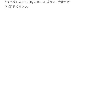
とても楽しみです。Byte Bitesの成長に、今後もぜ
ひご注目ください。
—-------------------------------
Byte Bitesについて
https://byte-bites.com/
代表・若杉さんのインタビューはこちら
https://www.spirete.com/post/bytebites20230804
—-------------------------------
知見を活かしてスタートアップに貢献でき
る、Spireteコミュニティ
Spireteでは、数多くの創業フェーズのスタートアッ
プをサポート。現在も様々なSpireteプロジェクトに
て、松田さんや米畑さんのように事業メンバーとし