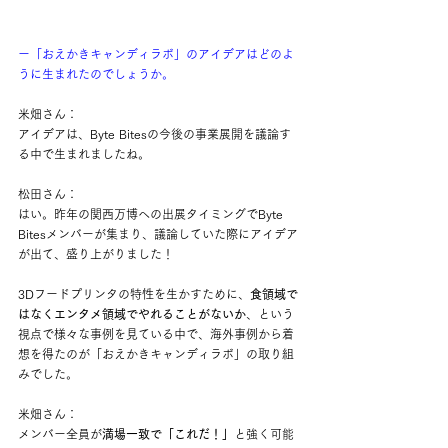
ー「おえかきキャンディラボ」のアイデアはどのよ
うに生まれたのでしょうか。
米畑さん：
アイデアは、Byte Bitesの今後の事業展開を議論す
る中で生まれましたね。
松田さん：
はい。昨年の関西万博への出展タイミングでByte 
Bitesメンバーが集まり、議論していた際にアイデア
が出て、盛り上がりました！
3Dフードプリンタの特性を生かすために、
食領域で
はなくエンタメ領域でやれることがないか
、という
視点で様々な事例を見ている中で、海外事例から着
想を得たのが「おえかきキャンディラボ」の取り組
みでした。
米畑さん：
メンバー全員が
満場一致で「これだ！」
と強く可能