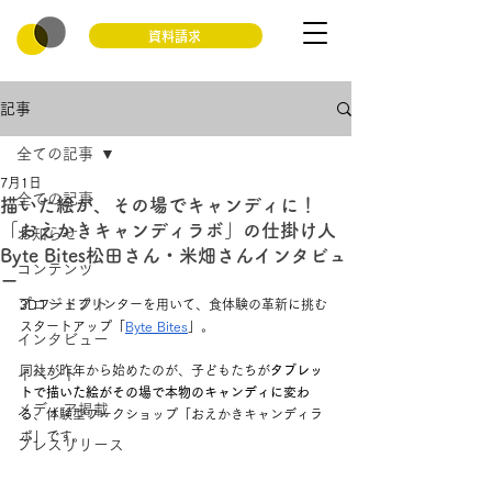
資料請求
記事
全ての記事
7月1日
全ての記事
描いた絵が、その場でキャンディに！
「おえかきキャンディラボ」の仕掛け人
お知らせ
Byte Bites松田さん・米畑さんインタビュ
コンテンツ
ー
プロジェクト
3Dフードプリンターを用いて、食体験の革新に挑む
スタートアップ「
Byte Bites
」。
インタビュー
同社が昨年から始めたのが、子どもたちが
タブレッ
イベント
トで描いた絵がその場で本物のキャンディに変わ
メディア掲載
る
、体験型ワークショップ「おえかきキャンディラ
ボ」です。
プレスリリース