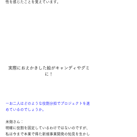
性を感じたことを覚えています。
実際におえかきした絵がキャンディやグミ
に！
ーお二人はどのような役割分担でプロジェクトを進
めているのでしょうか。
米畑さん：
明確に役割を固定しているわけではないのですが、
私は今まで本業で得た新規事業開発の知見を生かし