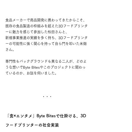
食品メーカーで商品開発に携わってきたからこそ、
既存の食品製造の枠組みを超えた3Dフードプリンタ
ーに魅力を感じて参加した松田さんと、
新規事業推進の実績を多く持ち、3Dフードプリンタ
ーの可能性に強く関心を持って自ら門を叩いた米畑
さん。
専門性もバックグラウンドも異なる二人が、どのよ
うな想いでByte Bitesやこのプロジェクトに関わっ
ているのか、お話を伺いました。
・・・
「食×エンタメ」Byte Bitesで仕掛ける、3D
フードプリンターの社会実装