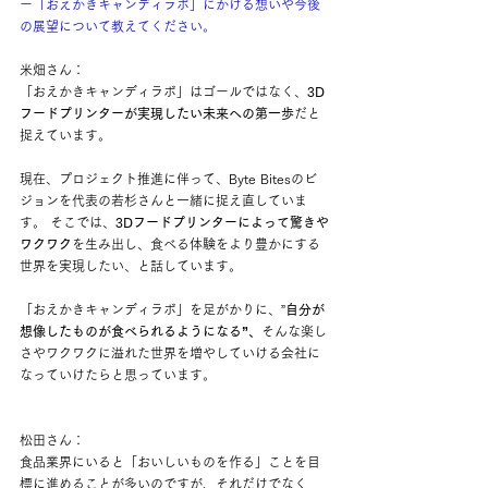
ー「おえかきキャンディラボ」にかける想いや今後
の展望について教えてください。
米畑さん：
「おえかきキャンディラボ」はゴールではなく、
3D
フードプリンターが実現したい未来への第一歩
だと
捉えています。
現在、プロジェクト推進に伴って、Byte Bitesのビ
ジョンを代表の若杉さんと一緒に捉え直していま
す。 そこでは、
3Dフードプリンターによって驚きや
ワクワク
を生み出し、食べる体験をより豊かにする
世界を実現したい、と話しています。
「おえかきキャンディラボ」を足がかりに、”
自分が
想像したものが食べられるようになる”、
そんな楽し
さやワクワクに溢れた世界を増やしていける会社に
なっていけたらと思っています。
松田さん：
食品業界にいると「おいしいものを作る」ことを目
標に進めることが多いのですが、それだけでなく