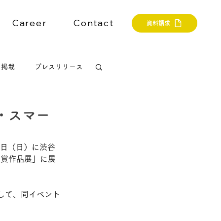
Career
Contact
資料請求
ア掲載
プレスリリース
品展・スマー
17日（日）に渋谷
rds 受賞作品展」に展
して、同イベント