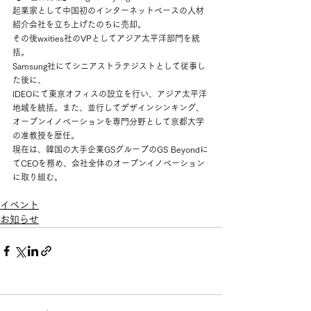
起業家として中国初のインターネットベースの人材
紹介会社を立ち上げたのちに売却。
その後wxities社のVPとしてアジア太平洋部門を統
括。
Samsung社にてシニアストラテジストとして従事し
た後に、
IDEOにて東京オフィスの設立を行い、アジア太平洋
地域を統括。また、並行してデザインシンキング、
オープンイノベーションを専門分野として京都大学
の准教授を歴任。
現在は、韓国の大手企業GSグループのGS Beyondに
てCEOを務め、会社全体のオープンイノベーション
に取り組む。
イベント
お知らせ