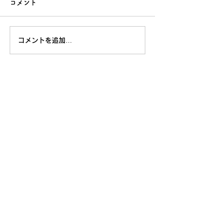
コメント
コメントを追加…
Profile
会社名 Spirete株式会社
代表者 渡邊 康治
設立年 2019年
Address
〒101-0052
東京都千代田区
神田小川町
3-28-5 axle御茶ノ水101