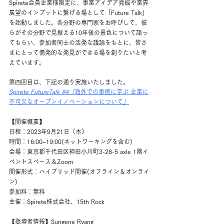
Spirete会員企業様限定に、事業アイデア発掘や業界
展望のインプットに繋げる場として「Future Talk」
を始動しました。各分野の専門家をお呼びして、彼
らがその分野で見据える10年後の景色について語っ
てもらい、参加者同士の活発な議論をもとに、皆さ
まにとって偶発的な発見ができる場を創りたいと考
えています。
第四回目は、下記の通り実施いたしました。
Spirete FutureTalk #4「
海外での事例に学ぶ 企業に
不可欠なオープンイノベーションについて
」
【開催概要】
日程：2023年9月21日（木）
時間：16:00~19:00(ネットワーキングを含む)
会場：東京都千代田区神田小川町3-28-5 axle 1階イ
ベントスペース＆Zoom
開催形式：ハイブリッド開催(オフライン＆オンライ
ン)
参加料：無料
主催：Spirete株式会社、15th Rock
【登壇者情報】Sungene Ryang