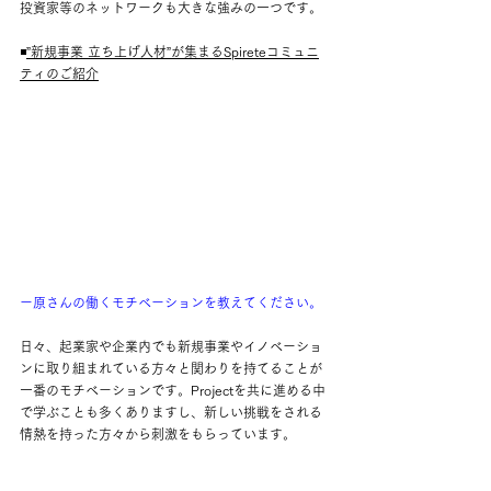
投資家等のネットワークも大きな強みの一つです。
◾️
”新規事業 立ち上げ人材”が集まるSpireteコミュニ
ティのご紹介
ー原さんの働くモチベーションを教えてください。
日々、起業家や企業内でも新規事業やイノベーショ
ンに取り組まれている方々と関わりを持てることが
一番のモチベーションです。Projectを共に進める中
で学ぶことも多くありますし、新しい挑戦をされる
情熱を持った方々から刺激をもらっています。