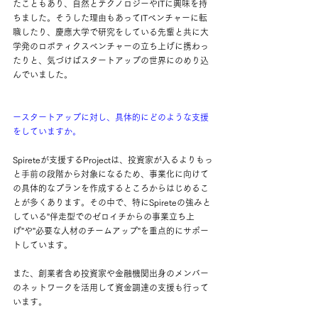
たこともあり、自然とテクノロジーやITに興味を持
ちました。そうした理由もあってITベンチャーに転
職したり、慶應大学で研究をしている先輩と共に大
学発のロボティクスベンチャーの立ち上げに携わっ
たりと、気づけばスタートアップの世界にのめり込
んでいました。
ースタートアップに対し、具体的にどのような支援
をしていますか。
Spireteが支援するProjectは、投資家が入るよりもっ
と手前の段階から対象になるため、事業化に向けて
の具体的なプランを作成するところからはじめるこ
とが多くあります。その中で、特にSpireteの強みと
している”伴走型でのゼロイチからの事業立ち上
げ”や”必要な人材のチームアップ”を重点的にサポー
トしています。
また、創業者含め投資家や金融機関出身のメンバー
のネットワークを活用して資金調達の支援も行って
います。