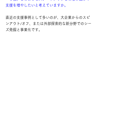
支援を増やしたいと考えていますか。
直近の支援事例として多いのが、大企業からのスピ
ンアウト/オフ、または外部探索的な新分野でのシー
ズ発掘と事業化です。
大企業の中で挑戦している新規事業やアイデアに課
題感がある場合、弊社でご支援できることもあると
思いますのでぜひお話しさせていただきたいです。
社内ベンチャー公募プログラム等のご支援もしてい
ます！
もちろん、大学等の研究者や起業家の支援も行って
おりますので、そちらのご相談も大歓迎です。
【大企業にスタートアップを】
Spireteの支援事例は
こちら