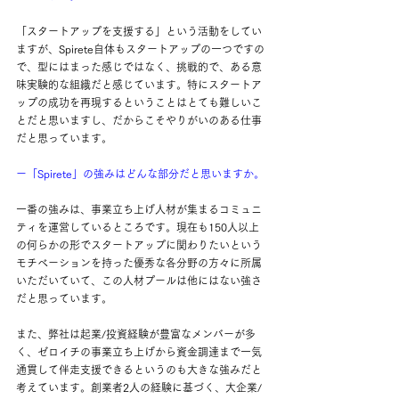
「スタートアップを支援する」という活動をしてい
ますが、Spirete自体もスタートアップの一つですの
で、型にはまった感じではなく、挑戦的で、ある意
味実験的な組織だと感じています。特にスタートア
ップの成功を再現するということはとても難しいこ
とだと思いますし、だからこそやりがいのある仕事
だと思っています。
ー「Spirete」の強みはどんな部分だと思いますか。
一番の強みは、事業立ち上げ人材が集まるコミュニ
ティを運営しているところです。現在も150人以上
の何らかの形でスタートアップに関わりたいという
モチベーションを持った優秀な各分野の方々に所属
いただいていて、この人材プールは他にはない強さ
だと思っています。
また、弊社は起業/投資経験が豊富なメンバーが多
く、ゼロイチの事業立ち上げから資金調達まで一気
通貫して伴走支援できるというのも大きな強みだと
考えています。創業者2人の経験に基づく、大企業/