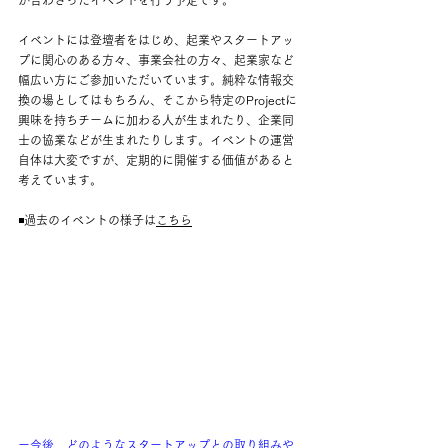
が合わさったイベントを行う予定です。
イベントには登壇者をはじめ、起業やスタートアッ
プに関心のある方々、事業会社の方々、起業家など
幅広い方にご参加いただいています。純粋な情報交
換の場としてはもちろん、そこから特定のProjectに
興味を持ちチームに加わる人が生まれたり、企業同
士の協業などが生まれたりします。イベントの運営
自体は大変ですが、定期的に開催する価値があると
考えています。
◾️過去のイベントの様子は
こちら
ー今後、どのようなスタートアップとの取り組みや