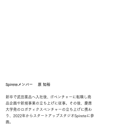
Spireteメンバー 　原 知裕
新卒で武田薬品へ入社後、ITベンチャーに転職し商
品企画や新規事業の立ち上げに従事。その後、慶應
大学発のロボティクスベンチャーの立ち上げに携わ
り、2022年からスタートアップスタジオSpireteに参
画。