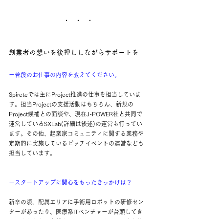
・　・　・
創業者の想いを後押ししながらサポートを
ー普段のお仕事の内容を教えてください。
Spireteでは主にProject推進の仕事を担当していま
す。担当Projectの支援活動はもちろん、新規の
Project候補との面談や、現在J-POWER社と共同で
運営しているSXLab(詳細は後述)の運営も行ってい
ます。その他、起業家コミュニティに関する業務や
定期的に実施しているピッチイベントの運営なども
担当しています。
ースタートアップに関心をもったきっかけは？
新卒の頃、配属エリアに手術用ロボットの研修セン
ターがあったり、医療系ITベンチャーが台頭してき