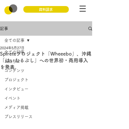
資料請求
記事
全ての記事
2024年5月27日
全ての記事
Spireteプロジェクト「Wheeebo」、沖縄
「はいむるぶし」への世界初・商用導入
お知らせ
を発表。
コンテンツ
プロジェクト
インタビュー
イベント
メディア掲載
プレスリリース