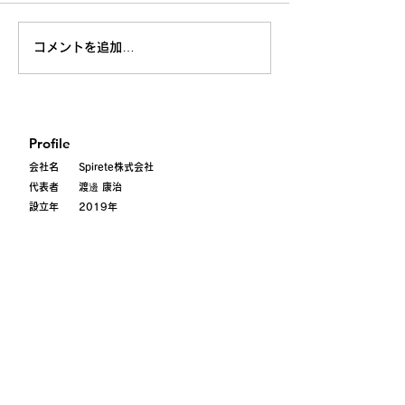
コメントを追加…
Profile
会社名 Spirete株式会社
代表者 渡邊 康治
設立年 2019年
Address
〒101-0052
東京都千代田区
神田小川町
3-28-5 axle御茶ノ水101
Contact
contact@spirete.com