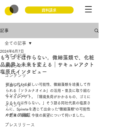
資料請求
記事
全ての記事
2024年6月7日
全ての記事
もうゴミは作らない。微細藻類で、化粧
品業界と未来を変える｜サキュレアクト
お知らせ
塩原氏インタビュー
コンテンツ
石油に代わる新しい可能性、微細藻類を培養して作
プロジェクト
られる「ソラルナオイル」の活用・普及に取り組む
インタビュー
サキュレアクト。「環境負荷がかかるもの、ゴミに
なるものは作らない。」そう語る同社代表の塩原さ
イベント
んに、Spireteを通じて出会った”微細藻類”の可能性
メディア掲載
や起業の経緯、今後の展望について伺いました。
プレスリリース