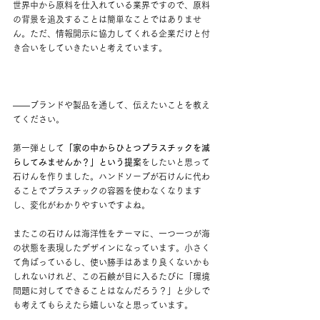
世界中から原料を仕入れている業界ですので、原料
の背景を追及することは簡単なことではありませ
ん。ただ、情報開示に協力してくれる企業だけと付
き合いをしていきたいと考えています。
——
ブランドや製品を通して、伝えたいことを教え
てください。
第一弾として
「家の中からひとつプラスチックを減
らしてみませんか？」という提案
をしたいと思って
石けんを作りました。ハンドソープが石けんに代わ
ることでプラスチックの容器を使わなくなります
し、変化がわかりやすいですよね。
またこの石けんは海洋性をテーマに、一つ一つが海
の状態を表現したデザインになっています。小さく
て角ばっているし、使い勝手はあまり良くないかも
しれないけれど、この石鹸が目に入るたびに「環境
問題に対してできることはなんだろう？」と少しで
も考えてもらえたら嬉しいなと思っています。