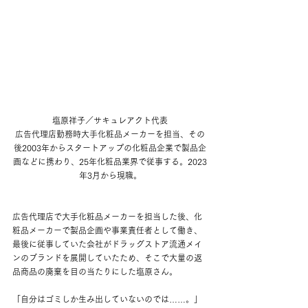
塩原祥子／サキュレアクト代表
広告代理店勤務時大手化粧品メーカーを担当、その
後2003年からスタートアップの化粧品企業で製品企
画などに携わり、25年化粧品業界で従事する。2023
年3月から現職。
広告代理店で大手化粧品メーカーを担当した後、化
粧品メーカーで製品企画や事業責任者として働き、
最後に従事していた会社がドラッグストア流通メイ
ンのブランドを展開していたため、そこで大量の返
品商品の廃棄を目の当たりにした塩原さん。
「自分はゴミしか生み出していないのでは……。」