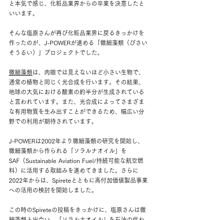
と本気で感じ、化粧品業界からの卒業を決意したと
いいます。
そんな塩原さんが再び化粧品業界に戻るきっかけを
作ったのが、J-POWERが進める「微細藻類（びさい
そうるい）」プロジェクトでした。
微細藻類
は、肉眼では見えないほど小さい生物で、
通常の植物と同じく光合成を行います。その結果、
地球の大気における酸素の約半分が生成されている
と言われています。また、光合成によってさまざま
な有用物質を生み出すことができるため、幅広い分
野での利用が期待されています。
J-POWERは2002年より微細藻類の研究を開始し、
微細藻類から作られる「ソラルナオイル」を
SAF（Sustainable Aviation Fuel/持続可能な航空燃
料）に活用する取組みを進めてきました。さらに
2022年からは、Spireteとともに高付加価値製品事業
への活用の検討を開始しました。
この時のSpireteの投稿をきっかけに、塩原さんは微
細藻類と出会い、「ソラルナオイル」を石油の代わ