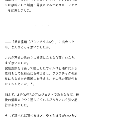
りに原料として活用・普及させるためサキュレアク
トを起業しました。
・　・　・
——
「微細藻類（びさいそうるい）」に出会った
時、どんなことを思いましたか。
これが石油の代わりに資源になるなら面白いなと、
まず思いました。
微細藻類を培養して抽出したオイルは石油に代わる
原料として化粧品にも使えるし、プラスチックの原
料にもなるため容器にも使える。その他の可能性も
たくさんあるな、と。
加えて、J-POWERのプロジェクトであるならば、最
後の量産までやり通してくれるだろうという強い期
待がありました。
そして調べれば調べるほど、
やったほうがいいとい