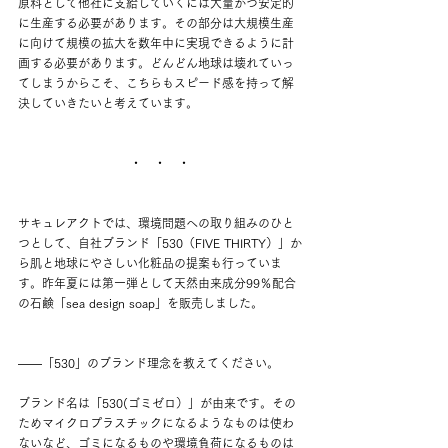
原料として他社に支給していくには大量かつ安定的
に生産する必要があります。その部分は大規模生産
に向けて規模の拡大を数年中に実現できるように計
画する必要があります。どんどん地球は壊れていっ
てしまうからこそ、こちらもスピード感を持って解
決していきたいと考えています。
・　・　・
サキュレアクトでは、環境問題への取り組みのひと
つとして、自社ブランド「530（FIVE THIRTY）」か
ら肌と地球にやさしい化粧品の提案も行っていま
す。昨年夏には第一弾として天然由来成分99％配合
の石鹸「sea design soap」を販売しました。
——
「530」のブランド理念を教えてください。
ブランド名は「530(ゴミゼロ）」が由来です。その
ためマイクロプラスチックになるようなものは使わ
ないなど、ゴミになるものや環境負荷になるものは