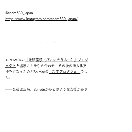
@team530_japan
https://www.instagram.com/team530_japan/
・　・　・
J-POWERの
「微細藻類（びさいそうるい）」プロジ
ェクト
と塩原さんを引き合わせ、その後の法人化支
援を行なったのがSpireteの
「起業プログラム」
でし
た。
——
会社設立時、Spireteからどのような支援があり
ましたか
設立までの事務的なサポートから、J-POWERとのや
り取りまで、さまざまな支援がありました。起業/投
資経験が豊富なSpireteスタッフだからこそ、
投資家
の目線でも、会社として何が足りないかも平等な目
線でアドバイスしてもらえた
のは助かりました。