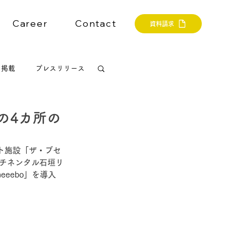
Career
Contact
資料請求
ア掲載
プレスリリース
縄の4カ所の
ート施設「ザ・ブセ
ンチネンタル石垣リ
eeebo」を導入