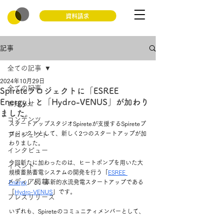
資料請求
記事
全ての記事
2024年10月29日
全ての記事
Spireteプロジェクトに「ESREE
Energy」と「Hydro-VENUS」が加わり
お知らせ
ました。
コンテンツ
スタートアップスタジオSpireteが支援するSpireteプ
ロジェクトとして、新しく2つのスタートアップが加
プロジェクト
わりました。
インタビュー
今回新たに加わったのは、
ヒートポンプを用いた大
イベント
規模蓄熱蓄電システムの開発を行う「
ESREE 
メディア掲載
Energy
」と、
革新的水流発電スタートアップである
「
Hydro-VENUS
」です。
プレスリリース
いずれも、Spireteのコミュニティメンバーとして、