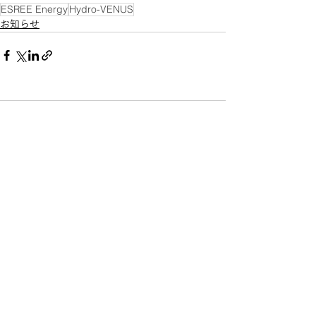
ESREE Energy
Hydro-VENUS
お知らせ
コメント
コメントを追加…
Profile
会社名 Spirete株式会社
代表者 渡邊 康治
設立年 2019年